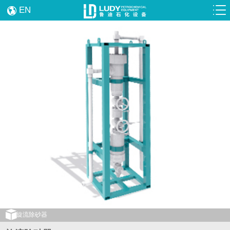
EN
旋流除砂器