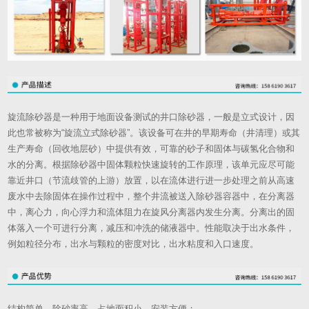
旋流除砂器是一种用于地面设备测试的井口除砂器，一般是立式设计，因
此也常被称为“旋流立式除砂器”。该设备可在井的早期寿命（井清理）或其
生产寿命（回收地层砂）中提供有效，可靠的砂子和固体与碳氢化合物和
水的分离。根据除砂器中固体颗粒快速旋转的工作原理，该单元应尽可能
靠近井口（节流歧管的上游）放置，以在流体进行进一步处理之前从高速
废水中去除固体在操作过程中，整个井流被送入除砂器容器中，在分离器
中，离心力，向心浮力和流体阻力在旋风分离器内发生分离。分离出的固
体落入一个可进行分离，减压和冲洗的储液器中。性能取决于出水条件，
例如粒径分布，出水与颗粒的密度对比，出水粘度和入口速度。
结构简单，除砂率高，占地面积小，安装方便；