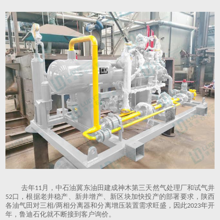
去年
月，
中石油冀东油田建成神木第三天然气处理厂和试气井
11
口
，根据
老井稳产、新井增产、新区块加快投产
的部署要求，陕西
52
各油气田对三相
两相分离器和分离增压装置需求旺盛，因此
年开
/
2023
年，鲁迪石化就不断接到客户询价。