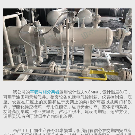
我公司的
车载两相分离器
运用设计压力
，设计温度
℃，
9.8MPa
80
可用于油田和天然气井。整套设备包括电气控制箱、仪表控制箱、底
座、设置在底座上的支架和位于支架上的两相分离器以及阀门和仪
表，智能化操控模式，专用性能强，运行安全可靠。整体结构紧凑、
功能高度集成、作业效率高、占地面积小、建设周期短、运维方便、
调用灵活
有利于油田生产精细化管理。
,
虽然工厂目前生产任务非常繁重，但我们有信心在交期内完成所