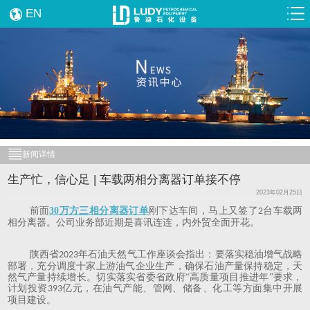
EN
新闻详情
生产忙，信心足 | 车载两相分离器订单接不停
2023年02月25日
前面
30万方三相分离器订单
刚下达车间，马上又签了
台车载两
2
相分离器。公司业务部近期是喜讯连连，内外贸全面开花。
陕西省
年石油天然气工作座谈会指出：要落实稳油增气战略
2023
部署，充分调度十家上游油气企业生产，确保石油产量保持稳定，天
然气产量持续增长。切实落实省委省政府“高质量项目推进年”要求，
计划投资
亿元，在油气产能、管网、储备、化工等方面集中开展
393
项目建设。