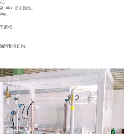
定。
常
年‌）提前报检。
1
报警。
无磨损。
油污和沉积物。