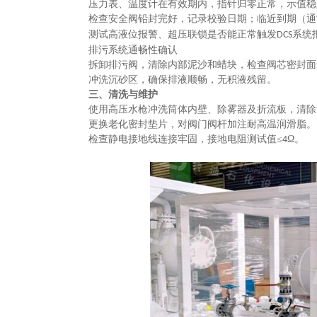
压力表、温度计在有效期内，指针归零正常，示值稳
检查安全阀铅封完好，记录校验日期；临近到期（通
测试高液位报警、超压联锁是否能正常触发
系统
DCS
‌排污系统通畅性确认‌
拆卸排污阀，清除内部泥沙和蜡块，检查阀芯密封面
冲洗沉砂区，确保排液顺畅，无积液残留。
三、清洗与维护
使用高压水枪冲洗筒体内壁、除雾器及折流板，清除
更换老化密封垫片，对阀门阀杆加注
‌耐高温润滑脂‌。
检查静电接地线连接牢固，接地电阻测试值
≤‌
Ω‌。
4