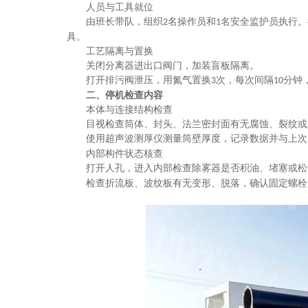
‌人员与工具就位‌
由班长带队，组织
名操作员和
名安全监护员执行。
2
1
具。
‌工艺隔离与置换‌
关闭分离器进出口阀门，加装盲板隔离。
打开排污阀泄压，用氮气置换
次，每次间隔
分钟
3
10
二、停机检查内容
‌本体与连接结构检查‌
目视检查筒体、封头、法兰密封面有无腐蚀、裂纹或
使用超声波测厚仪测量筒壁厚度，记录数据并与上次
‌内部构件状态核查‌
打开人孔，进入内部检查除雾器是否积油、堵塞或松
检查折流板、波纹板有无变形、脱落，确认固定螺栓