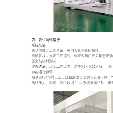
四、复位与试运行
‌系统恢复‌
确认内部无工具遗留，关闭人孔并紧固螺栓。
拆除盲板，恢复工艺流程，检查各阀门开关状态正确
‌压力与密封测试‌
缓慢进液升压至工作压力（通常
～
‌），
0.2
0.25MPa
‌功能运行验证‌
启动运行
小时以上，观察液位自动调节是否平稳，
1
确认压力、温度、液位数据在
系统显示正常，报
DCS