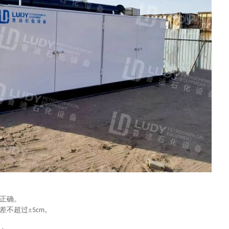
正确。
差不超过
±‌
‌。
5cm