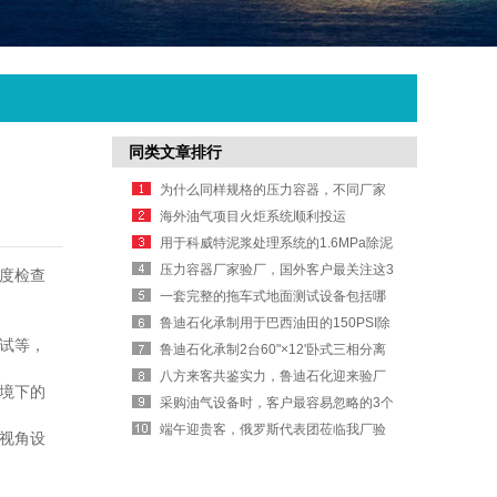
同类文章排行
为什么同样规格的压力容器，不同厂家
报价差异很大？
海外油气项目火炬系统顺利投运
用于科威特泥浆处理系统的1.6MPa除泥
器容器
压力容器厂家验厂，国外客户最关注这3
月度检查‌
个细节
一套完整的拖车式地面测试设备包括哪
些模块？
鲁迪石化承制用于巴西油田的150PSI除
试等，
泥器容器
鲁迪石化承制2台60"×12'卧式三相分离
器
八方来客共鉴实力，鲁迪石化迎来验厂
环境下的
考察热潮
采购油气设备时，客户最容易忽略的3个
成本
端午迎贵客，俄罗斯代表团莅临我厂验
视角设
收定制换热器