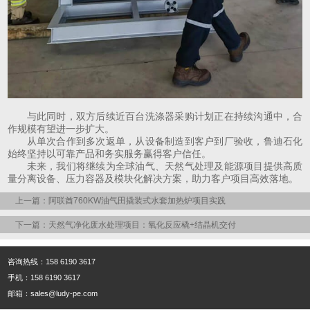
与此同时，双方后续近百台洗涤器采购计划正在持续沟通中，合
作规模有望进一步扩大。
从单次合作到多次返单，从设备制造到客户到厂验收，鲁迪石化
始终坚持以可靠产品和务实服务赢得客户信任。
未来，我们将继续为全球油气、天然气处理及能源项目提供高质
量分离设备、压力容器及模块化解决方案，助力客户项目高效落地。
上一篇：阿联酋760KW油气田撬装式水套加热炉项目实践
下一篇：天然气净化废水处理项目：氧化反应橇+结晶机交付
咨询热线：158 6190 3617
手机：158 6190 3617
邮箱：sales@ludy-pe.com