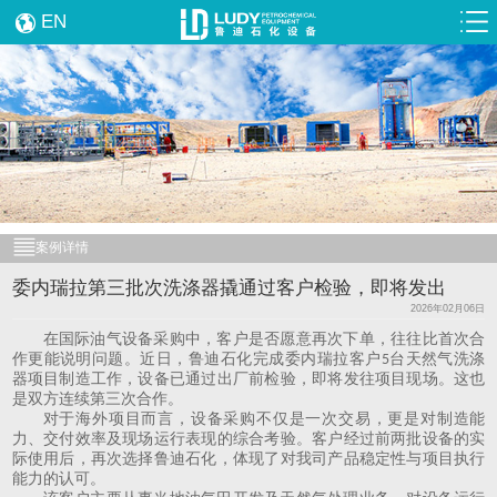
EN
案例详情
委内瑞拉第三批次洗涤器撬通过客户检验，即将发出
2026年02月06日
在国际油气设备采购中，客户是否愿意再次下单，往往比首次合
作更能说明问题。近日，鲁迪石化完成委内瑞拉客户
台天然气洗涤
5
器项目制造工作，设备已通过出厂前检验，即将发往项目现场。这也
是双方连续第三次合作。
对于海外项目而言，设备采购不仅是一次交易，更是对制造能
力、交付效率及现场运行表现的综合考验。客户经过前两批设备的实
际使用后，再次选择鲁迪石化，体现了对我司产品稳定性与项目执行
能力的认可。