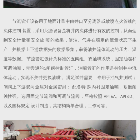
节流管汇设备用于地面计量中由井口至分离器或放喷点火管线的
流体控制
装置，采用此套设备是将井内流体进行有效的控制，从而达
到安全计量和安全放 喷的效果，使油、气井在稳定的流量状态下生
产，并根据上下游数据头的数据采集，获得油井流体流动的压力、温
度等数据。 节流管汇设计为标准的五阀组、双油嘴系统，固定油嘴和
可调油嘴，带旁通的
闸阀控制管汇，油嘴管汇的作用是控制井中流
5
体流动，实现不关井更换油嘴， 满足试井需要，专用于油气井测试；
闸阀上下游双向金属对金属密封； 配备特 殊内衬固定油嘴，耐磨耐
蚀性强。选用固定节流阀和可调节流阀，严格按照
、
、
API 6A
API 6D
以及国标规定 设计制造，其结构简单合理，工作可靠。