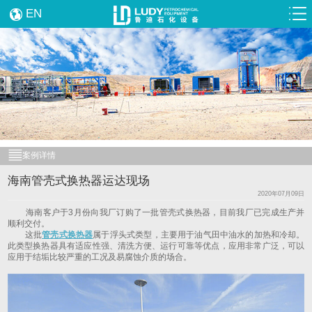
EN
案例详情
海南管壳式换热器运达现场
2020年07月09日
海南客户于3月份向我厂订购了一批管壳式换热器，目前我厂已完成生产并
顺利交付。
这批
管壳式换热器
属于浮头式类型，主要用于油气田中油水的加热和冷却。
此类型换热器具有适应性强、清洗方便、运行可靠等优点，应用非常广泛，可以
应用于结垢比较严重的工况及易腐蚀介质的场合。