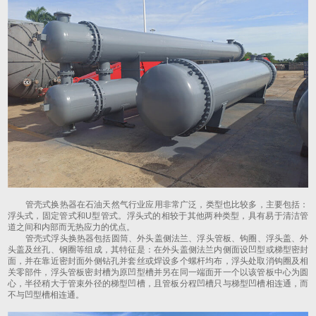
管壳式换热器在石油天然气行业应用非常广泛，类型也比较多，主要包括：
浮头式，固定管式和U型管式。浮头式的相较于其他两种类型，具有易于清洁管
道之间和内部而无热应力的优点。
管壳式浮头换热器包括圆筒、外头盖侧法兰、浮头管板、钩圈、浮头盖、外
头盖及丝孔、钢圈等组成，其特征是：在外头盖侧法兰内侧面设凹型或梯型密封
面，并在靠近密封面外侧钻孔并套丝或焊设多个螺杆均布，浮头处取消钩圈及相
关零部件，浮头管板密封槽为原凹型槽并另在同一端面开一个以该管板中心为圆
心，半径稍大于管束外径的梯型凹槽，且管板分程凹槽只与梯型凹槽相连通，而
不与凹型槽相连通。