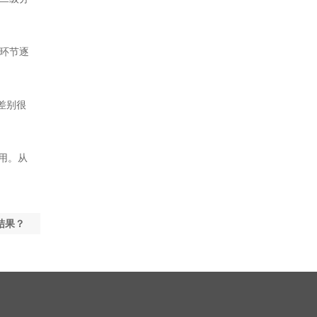
环节逐
差别很
用。从
结果？