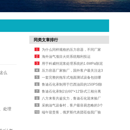
同类文章排行
为什么同样规格的压力容器，不同厂家
报价差异很大？
海外油气项目火炬系统顺利投运
用于科威特泥浆处理系统的1.6MPa除泥
器容器
压力容器厂家验厂，国外客户最关注这3
这么
个细节
一套完整的拖车式地面测试设备包括哪
些模块？
鲁迪石化承制用于巴西油田的150PSI除
泥器容器
鲁迪石化承制2台60"×12'卧式三相分离
器
八方来客共鉴实力，鲁迪石化迎来验厂
考察热潮
采购油气设备时，客户最容易忽略的3个
、处理
成本
端午迎贵客，俄罗斯代表团莅临我厂验
收定制换热器