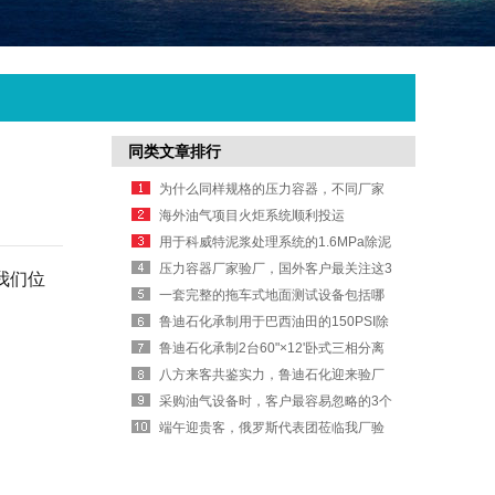
同类文章排行
为什么同样规格的压力容器，不同厂家
报价差异很大？
海外油气项目火炬系统顺利投运
用于科威特泥浆处理系统的1.6MPa除泥
器容器
压力容器厂家验厂，国外客户最关注这3
我们位
个细节
一套完整的拖车式地面测试设备包括哪
些模块？
鲁迪石化承制用于巴西油田的150PSI除
泥器容器
鲁迪石化承制2台60"×12'卧式三相分离
器
八方来客共鉴实力，鲁迪石化迎来验厂
考察热潮
采购油气设备时，客户最容易忽略的3个
成本
端午迎贵客，俄罗斯代表团莅临我厂验
收定制换热器